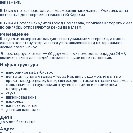
пейзажами.
В 15 км от отеля расположен мраморный парк-каньон Рускеала, одна
из главных достопримечательностей Карелии.
В 17 км от отеля находится город Сортавала, с причала которого с мая
по сентябрь отправляются рейсы на Валаам.
Размещение
В отделке номеров используются натуральные материалы, а сквозь
окна во всю стену открывается успокаивающий вид на зеркальное
лесное озеро и пирс.
В трех корпусах отеля — 60 двухместных номеров площадью 24 м²,
включая номер для людей с ограниченными возможностями.
Инфраструктура
панорамное кафе-бистро
центр активного отдыха «Терра Нордика», где можно взять в
прокат квадроциклы, багги, снегоходы, а также отправиться вместе
с опытными инструкторами в путешествие по историческим
маршрутам
сауна
пикниковая зона
парковка
настольные игры
детская площадка
Дети
до 5 лет бесплатно
Адрес