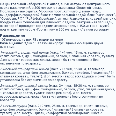
На центральной набережной г. Анапа, в 250 метрах от центрального
парка развлечений, в 500 метрах от аквапарка «Золотой пляж».
Поблизости находятся: Морской порт, яхт-клуб, дайвинг-клуб,
виндсерфинг, городской бювет с минеральной водой, банк "Юг Инвест",
"Сбербанк РФ", "Райффайзенбанк", аптеки, банкоматы, казачий рынок с
продуктами и товарами для пляжного отдыха, театральная площадь,
на которой проходят городские мероприятия, в 150 метрах - музей
под открытым небом «Горгиппия», в 200 метрах - «Летняя эстрада».
Размещение
107 номеров, из них 78 с видом на море
Размещение:
Один 13-этажный корпус. Здание оснащено двумя
лифтами.
1-местный стандартный номер
(макс. 1+1 чел., 15 кв. м, телевизор,
сплит-система, душ, холодильник, балкон, 1-спальная кровать, туалет).
Доп. место - еврораскладушка, может быть установлена без
ограничения по возрасту.
2-местный стандартный номер
(макс. 2+1 чел., 15 кв. м, телевизор,
кондиционер, душ, фен, холодильник, балкон, телефон, 1-спальные/ 2-
спальная кровать, туалет). Доп. место - еврораскладушка, может быть
установлена без ограничения по возрасту.
2-местный улучшенный номер
(макс. 2+1 чел., 18-20 кв. м, телевизор,
сплит-система, душ, фен, холодильник, балкон, утюг, гладильная доска,
1-спальные кровати, туалет, после ремонта). Доп. место -
еврораскладушка, может быть установлена без ограничения по
возрасту.
2-местная студия
(макс. 2+2 чел., 25 кв. м, телевизор, сплит-система,
душ, фен, холодильник, балкон, 1-спальные/ 2-спальная кровать,
туалет). Доп. место - диван, комфортный раскладывающийся 2-