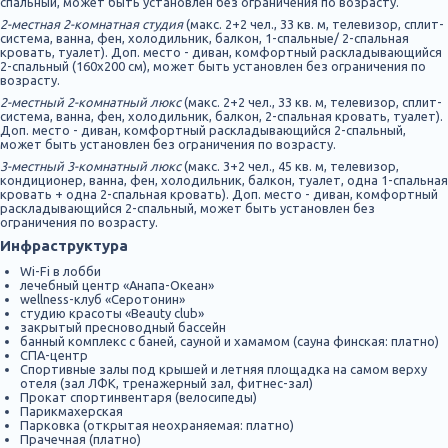
спальный, может быть установлен без ограничения по возрасту.
2-местная 2-комнатная студия
(макс. 2+2 чел., 33 кв. м, телевизор, сплит-
система, ванна, фен, холодильник, балкон, 1-спальные/ 2-спальная
кровать, туалет). Доп. место - диван, комфортный раскладывающийся
2-спальный (160х200 см), может быть установлен без ограничения по
возрасту.
2-местный 2-комнатный люкс
(макс. 2+2 чел., 33 кв. м, телевизор, сплит-
система, ванна, фен, холодильник, балкон, 2-спальная кровать, туалет).
Доп. место - диван, комфортный раскладывающийся 2-спальный,
может быть установлен без ограничения по возрасту.
3-местный 3-комнатный люкс
(макс. 3+2 чел., 45 кв. м, телевизор,
кондиционер, ванна, фен, холодильник, балкон, туалет, одна 1-спальная
кровать + одна 2-спальная кровать). Доп. место - диван, комфортный
раскладывающийся 2-спальный, может быть установлен без
ограничения по возрасту.
Инфраструктура
Wi-Fi в лобби
лечебный центр «Анапа-Океан»
wellness-клуб «Серотонин»
студию красоты «Beauty club»
закрытый пресноводный бассейн
банный комплекс с баней, сауной и хамамом (сауна финская: платно)
СПА-центр
Спортивные залы под крышей и летняя площадка на самом верху
отеля (зал ЛФК, тренажерный зал, фитнес-зал)
Прокат спортинвентаря (велосипеды)
Парикмахерская
Парковка (открытая неохраняемая: платно)
Прачечная (платно)