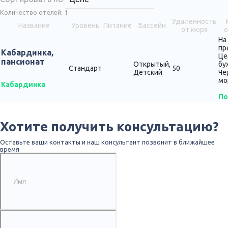
Количество отелей:
1
Удаленность
Название
Уровень
Питание
Бассейн
от моря
о
На
пр
Кабардинка,
Це
пансионат
Открытый,
бу
Стандарт
50
Детский
Че
мо
Кабардинка
По
Хотите получить консультацию?
Оставьте ваши контакты и наш консультант позвонит в ближайшее
время