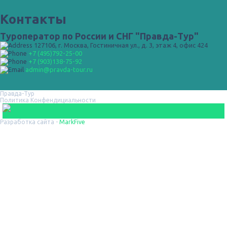
Контакты
Туроператор по России и СНГ "Правда-Тур"
127106, г. Москва, Гостиничная ул., д. 3, этаж 4, офис 424
+7 (495)792-25-00
+7 (903)138-75-92
admin@pravda-tour.ru
Правда-Тур
Политика Конфендициальности
Разработка сайта -
MarkFive