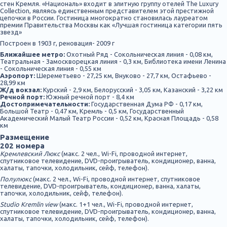
стен Кремля. «Националь» входит в элитную группу отелей The Luxury
Collection, являясь единственным представителем этой престижной
цепочки в России. Гостиница многократно становилась лауреатом
премии Правительства Москвы как «Лучшая гостиница категории пять
звезд»
Построен в 1903 г, реновация- 2009 г
Ближайшее метро:
Охотный Ряд - Сокольническая линия - 0,08 км,
Театральная - Замоскворецкая линия - 0,3 км, Библиотека имени Ленина
- Сокольническая линия - 0,55 км
Аэропорт:
Шереметьево - 27,25 км, Внуково - 27,7 км, Остафьево -
28,99 км
Ж/д вокзал:
Курский - 2,9 км, Белорусский - 3,05 км, Казанский - 3,22 км
Речной порт:
Южный речной порт - 8,4 км
Достопримечательности:
Государственная Дума РФ - 0,17 км,
Большой Театр - 0,47 км, Кремль - 0,5 км, Государственный
Академический Малый Театр России - 0,52 км, Красная Площадь - 0,58
км
Размещение
202 номера
Кремлевский Люкс
(макс. 2 чел., Wi-Fi, проводной интернет,
спутниковое телевидение, DVD-проигрыватель, кондиционер, ванна,
халаты, тапочки, холодильник, сейф, телефон).
Полулюкс
(макс. 2 чел., Wi-Fi, проводной интернет, спутниковое
телевидение, DVD-проигрыватель, кондиционер, ванна, халаты,
тапочки, холодильник, сейф, телефон).
Studio Kremlin view
(макс. 1+1 чел., Wi-Fi, проводной интернет,
спутниковое телевидение, DVD-проигрыватель, кондиционер, ванна,
халаты, тапочки, холодильник, сейф, телефон).