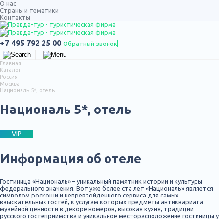
О нас
Страны и тематики
Контакты
ТУРЫ ПО РОССИИ
+7 495 792 25 00
Обратный звонок
Главная
Каталог
Россия
Москва
Националь 5*, отель
Националь 5*, отель
VIP
Информация об отеле
Гостиница «Националь» – уникальный памятник истории и культуры
федерального значения. Вот уже более ста лет «Националь» является
символом роскоши и непревзойденного сервиса для самых
взыскательных гостей, к услугам которых предметы антиквариата
музейной ценности в декоре номеров, высокая кухня, традиции
русского гостеприимства и уникальное месторасположение гостиницы у