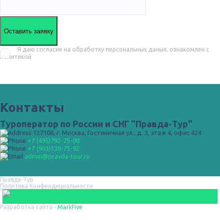
Оставить заявку
Я даю согласие на обработку персональных даных, ознакомлен с
политикой
Контакты
Туроператор по России и СНГ "Правда-Тур"
127106, г. Москва, Гостиничная ул., д. 3, этаж 4, офис 424
+7 (495)792-25-00
+7 (903)138-75-92
admin@pravda-tour.ru
Правда-Тур
Политика Конфендициальности
Разработка сайта -
MarkFive