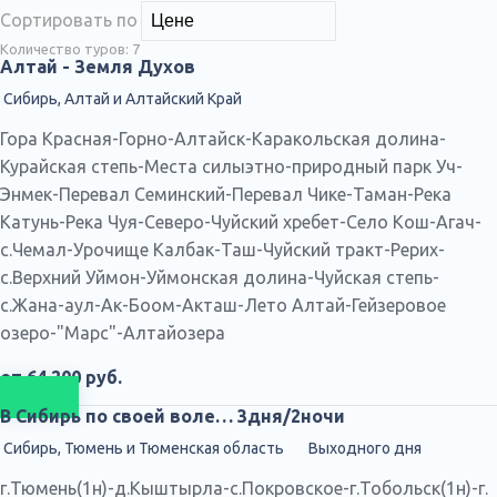
Сортировать по
Количество туров:
7
Алтай - Земля Духов
Сибирь, Алтай и Алтайский Край
Гора Красная-Горно-Алтайск-Каракольская долина-
Курайская степь-Места силыэтно-природный парк Уч-
Энмек-Перевал Семинский-Перевал Чике-Таман-Река
Катунь-Река Чуя-Северо-Чуйский хребет-Село Кош-Агач-
с.Чемал-Урочище Калбак-Таш-Чуйский тракт-Рерих-
с.Верхний Уймон-Уймонская долина-Чуйская степь-
с.Жана-аул-Ак-Боом-Акташ-Лето Алтай-Гейзеровое
озеро-"Марс"-Алтайозера
от 64 200 руб.
Подробнее
В Сибирь по своей воле… 3дня/2ночи
Сибирь, Тюмень и Тюменская область
Выходного дня
г.Тюмень(1н)-д.Кыштырла-с.Покровское-г.Тобольск(1н)-г.